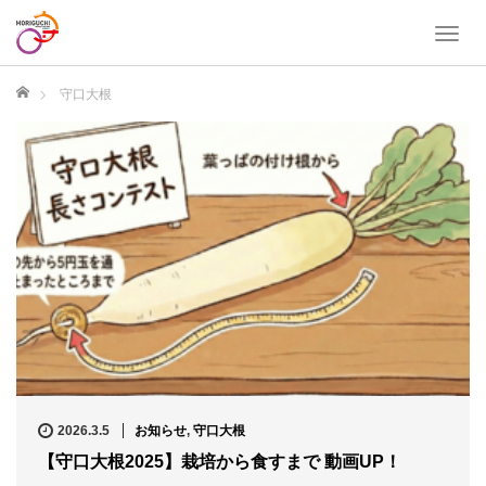
T
o
g
ホーム
守口大根
g
l
e
n
a
v
i
g
a
t
i
o
n
2026.3.5
お知らせ
,
守口大根
【守口大根2025】栽培から食すまで 動画UP！