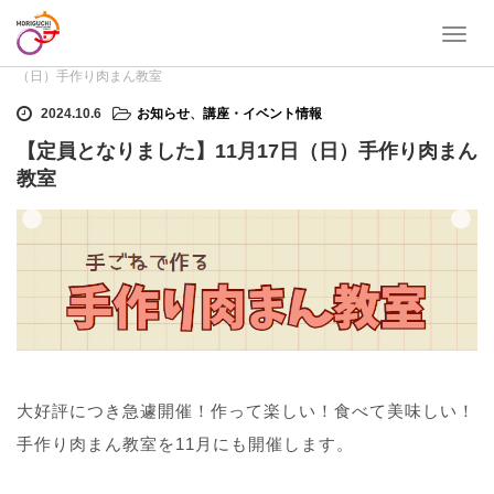
T
ホーム
お知らせ
,
講座・イベント情報
【定員となりました】11月17日
o
（日）手作り肉まん教室
g
g
2024.10.6
お知らせ
、
講座・イベント情報
l
【定員となりました】11月17日（日）手作り肉まん
e
n
教室
a
v
i
g
a
t
i
o
n
大好評につき急遽開催！作って楽しい！食べて美味しい！
手作り肉まん教室を11月にも開催します。