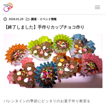
T
ホーム
講座・イベント情報
【終了しました】手作りカップチョコ作り
o
g
2026.01.29
講座・イベント情報
g
【終了しました】手作りカップチョコ作り
l
e
n
a
v
i
g
a
t
i
o
n
バレンタインの季節にピッタリのお菓子作り教室を