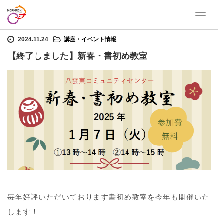
T
ホーム
講座・イベント情報
【終了しました】新春・書初め教室
o
g
2024.11.24
講座・イベント情報
g
【終了しました】新春・書初め教室
l
e
n
a
v
i
g
a
t
i
o
n
毎年好評いただいております書初め教室を今年も開催いた
します！