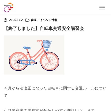
T
ホーム
講座・イベント情報
【終了しました】自転車交通安全講習会
o
g
2026.07.2
講座・イベント情報
g
【終了しました】自転車交通安全講習会
l
e
n
a
v
i
g
a
t
i
o
n
４月から法改正になった自転車に関する交通ルールについ
て
守口警察署の警察官が分かりやすく解説いたします。