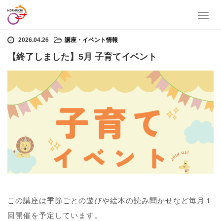
T
ホーム
講座・イベント情報
【終了しました】5月 子育てイベント
o
g
2026.04.26
講座・イベント情報
g
【終了しました】5月 子育てイベント
l
e
n
a
v
i
g
a
t
i
o
n
この講座は季節ごとの遊びや絵本の読み聞かせなど毎月１
回開催を予定しています。