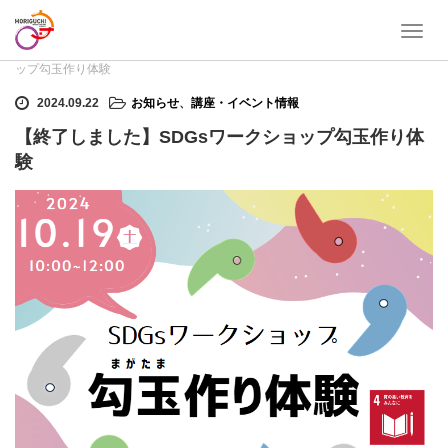
T
ホーム
お知らせ
,
講座・イベント情報
【終了しました】SDGsワークショ
o
ップ勾玉作り体験
g
g
2024.09.22
お知らせ
、
講座・イベント情報
l
【終了しました】SDGsワークショップ勾玉作り体
e
n
験
a
v
i
g
a
t
i
o
n