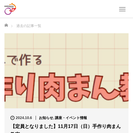
T
o
g
ホーム
過去の記事一覧
g
l
e
n
a
v
i
g
a
t
i
o
n
2024.10.6
お知らせ
,
講座・イベント情報
【定員となりました】11月17日（日）手作り肉まん