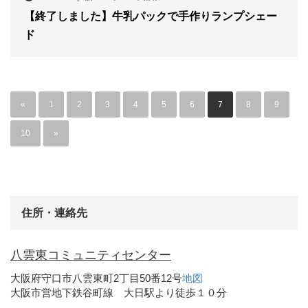
【終了しました】牛乳パックで手作りランプシェー
ド
«
1
2
3
4
5
6
7
8
9
10
»
住所・連絡先
八雲東コミュニティセンター
大阪府守口市八雲東町2丁目50番12号
地図
大阪市営地下鉄谷町線 大日駅より徒歩１０分