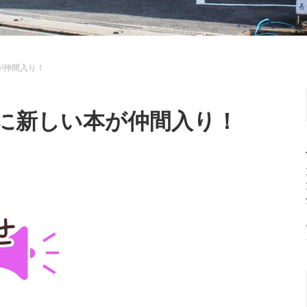
が仲間入り！
に新しい本が仲間入り！