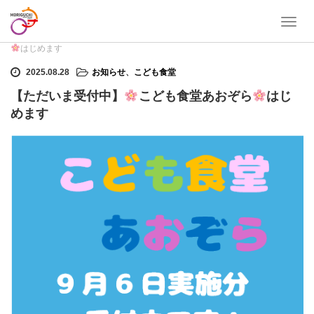
T
ホーム
お知らせ
,
こども食堂
【ただいま受付中】
こども食堂あおぞら
o
はじめます
g
g
2025.08.28
お知らせ
、
こども食堂
l
【ただいま受付中】
こども食堂あおぞら
はじ
e
n
めます
a
v
i
g
a
t
i
o
n