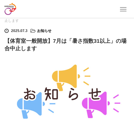
T
ホーム
お知らせ
【体育室一般開放】7月は「暑さ指数31以上」の場合中
o
止します
g
g
2025.07.3
お知らせ
l
【体育室一般開放】7月は「暑さ指数31以上」の場
e
n
合中止します
a
v
i
g
a
t
i
o
n