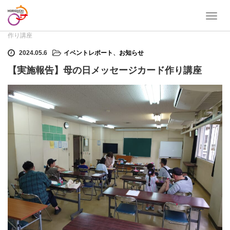
T
ホーム
イベントレポート
,
お知らせ
【実施報告】母の日メッセージカード
o
作り講座
g
g
2024.05.6
イベントレポート
、
お知らせ
l
【実施報告】母の日メッセージカード作り講座
e
n
a
v
i
g
a
t
i
o
n