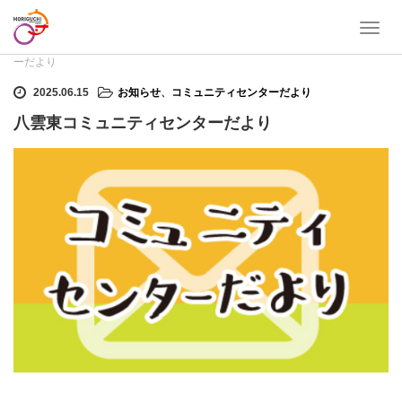
T
ホーム
お知らせ
,
コミュニティセンターだより
八雲東コミュニティセンタ
o
ーだより
g
g
2025.06.15
お知らせ
、
コミュニティセンターだより
l
八雲東コミュニティセンターだより
e
n
a
v
i
g
a
t
i
o
n