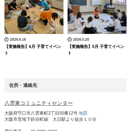
2026.6.16
2026.5.20
【実施報告】6月 子育てイベン
【実施報告】5月 子育てイベン
ト
ト
住所・連絡先
八雲東コミュニティセンター
大阪府守口市八雲東町2丁目50番12号
地図
大阪市営地下鉄谷町線 大日駅より徒歩１０分