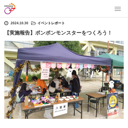
T
ホーム
イベントレポート
【実施報告】ポンポンモンスターをつくろう！
o
g
2024.10.30
イベントレポート
g
【実施報告】ポンポンモンスターをつくろう！
l
e
n
a
v
i
g
a
t
i
o
n