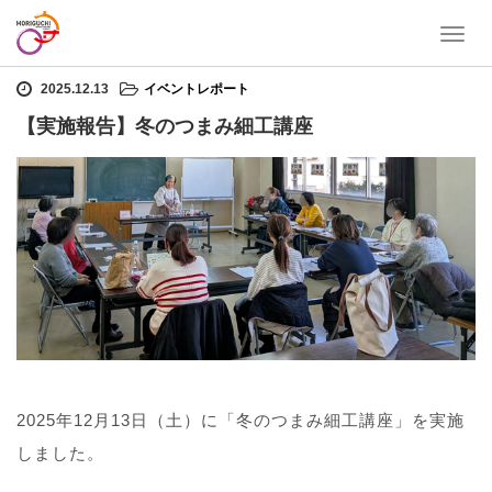
T
ホーム
イベントレポート
【実施報告】冬のつまみ細工講座
o
g
2025.12.13
イベントレポート
g
【実施報告】冬のつまみ細工講座
l
e
n
a
v
i
g
a
t
i
o
n
2025年12月13日（土）に「冬のつまみ細工講座」を実施
しました。