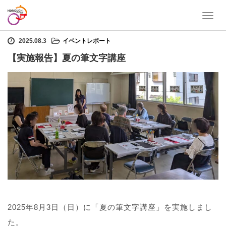
T
ホーム
イベントレポート
【実施報告】夏の筆文字講座
o
g
2025.08.3
イベントレポート
g
【実施報告】夏の筆文字講座
l
e
n
a
v
i
g
a
t
i
o
n
2025年8月3日（日）に「夏の筆文字講座」を実施しまし
た。