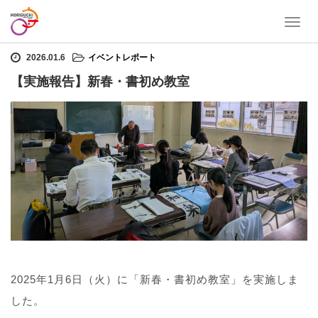
T
ホーム
イベントレポート
【実施報告】新春・書初め教室
o
g
2026.01.6
イベントレポート
g
【実施報告】新春・書初め教室
l
e
n
a
v
i
g
a
t
i
o
n
2025年1月6日（火）に「新春・書初め教室」を実施しま
した。