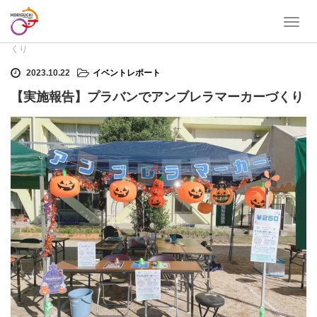
T
ホーム
イベントレポート
【実施報告】プラバンでアンブレラマーカーづ
o
くり
g
g
2023.10.22
イベントレポート
l
【実施報告】プラバンでアンブレラマーカーづくり
e
n
a
v
i
g
a
t
i
o
n