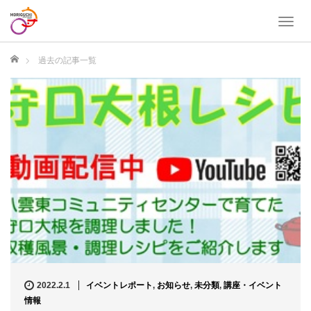
T
o
g
ホーム
過去の記事一覧
g
l
e
n
a
v
i
g
a
t
i
o
n
2022.2.1
イベントレポート
,
お知らせ
,
未分類
,
講座・イベント
情報