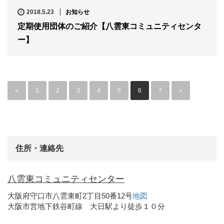
2018.5.23
お知らせ
定期使用団体のご紹介【八雲東コミュニティセンタ
ー】
«
1
2
3
4
5
6
7
»
住所・連絡先
八雲東コミュニティセンター
大阪府守口市八雲東町2丁目50番12号
地図
大阪市営地下鉄谷町線 大日駅より徒歩１０分