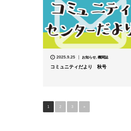
2025.9.25
お知らせ
,
機関誌
コミュニティだより 秋号
1
2
3
»