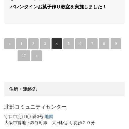
バレンタインお菓子作り教室を実施しました！
«
1
2
3
4
5
6
7
8
9
…
17
»
住所・連絡先
北部コミュニティセンター
守口市淀江町6番3号
地図
大阪市営地下鉄谷町線 大日駅より徒歩２０分