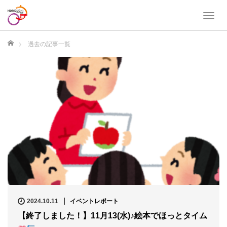
T
o
g
ホーム
過去の記事一覧
g
l
e
n
a
v
i
g
a
t
i
o
n
2024.10.11
イベントレポート
【終了しました！】11月13(水)♪絵本でほっとタイム