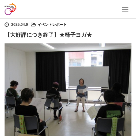
T
ホーム
イベントレポート
【大好評につき終了】★椅子ヨガ★
o
g
2025.04.6
イベントレポート
g
【大好評につき終了】★椅子ヨガ★
l
e
n
a
v
i
g
a
t
i
o
n