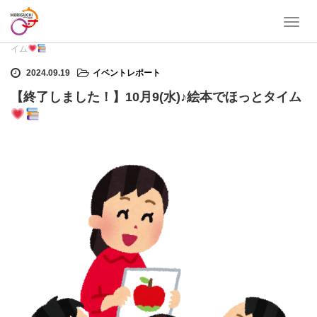
T
ホーム
イベントレポート
【終了しました！】10月9(水)♪絵本でほっとタ
o
イム
g
g
2024.09.19
イベントレポート
l
【終了しました！】10月9(水)♪絵本でほっとタイム
e
n
a
v
i
g
a
t
i
o
n