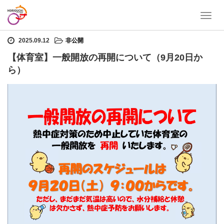
T
ホーム
非公開
【体育室】一般開放の再開について（9月20日から）
o
g
2025.09.12
非公開
g
【体育室】一般開放の再開について（9月20日か
l
ら）
e
n
a
v
i
g
a
t
i
o
n