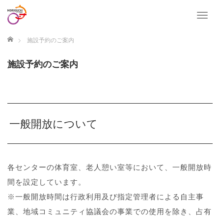
T
o
g
ホーム
施設予約のご案内
g
l
施設予約のご案内
e
n
a
v
i
g
一般開放について
a
t
i
o
各センターの体育室、老人憩い室等において、一般開放時
n
間を設定しています。
※一般開放時間は行政利用及び指定管理者による自主事
業、地域コミュニティ協議会の事業での使用を除き、占有