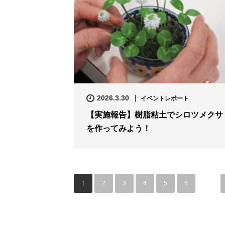
2026.3.30
イベントレポート
【実施報告】樹脂粘土でシロツメクサ
を作ってみよう！
1
2
3
4
5
6
…