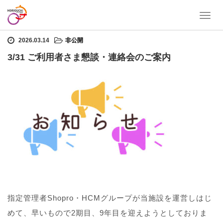
T
ホーム
非公開
3/31 ご利用者さま懇談・連絡会のご案内
o
g
2026.03.14
非公開
g
3/31 ご利用者さま懇談・連絡会のご案内
l
e
n
a
v
i
g
a
t
i
o
n
指定管理者Shopro・HCMグループが当施設を運営しはじ
めて、早いもので2期目、9年目を迎えようとしておりま