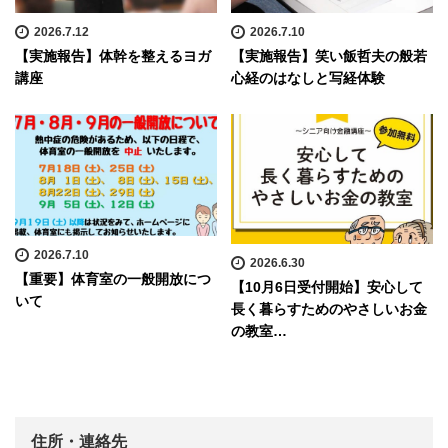
2026.7.12
2026.7.10
【実施報告】体幹を整えるヨガ
【実施報告】笑い飯哲夫の般若
講座
心経のはなしと写経体験
2026.7.10
2026.6.30
【重要】体育室の一般開放につ
【10月6日受付開始】安心して
いて
長く暮らすためのやさしいお金
の教室…
住所・連絡先