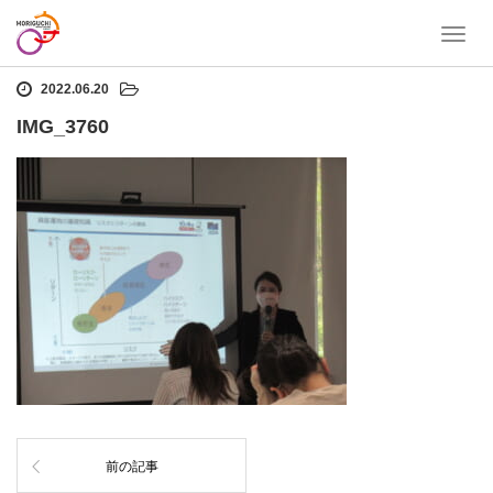
T
ホーム
IMG_3760
o
g
2022.06.20
g
IMG_3760
l
e
n
a
v
i
g
a
t
i
o
n
前の記事