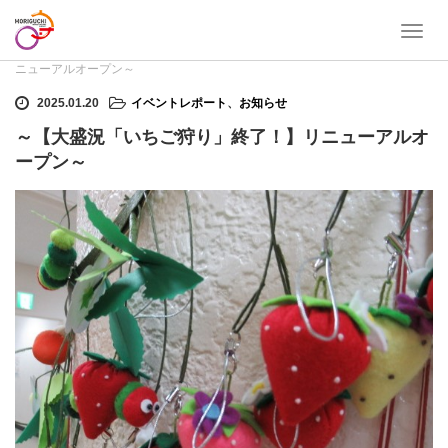
T
ホーム
イベントレポート
,
お知らせ
～【大盛況「いちご狩り」終了！】リ
o
ニューアルオープン～
g
g
2025.01.20
イベントレポート
、
お知らせ
l
～【大盛況「いちご狩り」終了！】リニューアルオ
e
n
ープン～
a
v
i
g
a
t
i
o
n