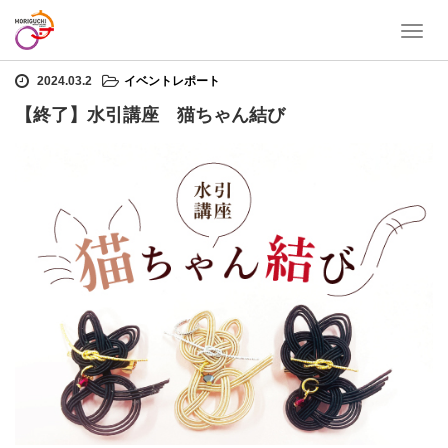
T
ホーム
イベントレポート
【終了】水引講座 猫ちゃん結び
o
g
2024.03.2
イベントレポート
g
【終了】水引講座 猫ちゃん結び
l
e
n
a
v
i
g
a
t
i
o
n