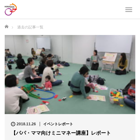
T
o
g
ホーム
過去の記事一覧
g
l
e
n
a
v
i
g
a
t
i
o
n
2018.11.26
イベントレポート
【パパ・ママ向けミニマネー講座】レポート