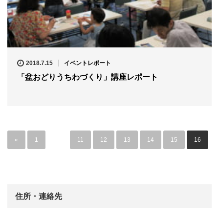
2018.7.15
イベントレポート
「盆おどりうちわづくり」講座レポート
«
1
…
11
12
13
14
15
16
住所・連絡先