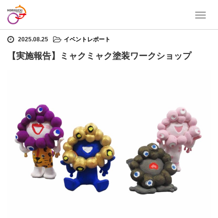
T
ホーム
イベントレポート
【実施報告】ミャクミャク塗装ワークショップ
o
g
2025.08.25
イベントレポート
g
【実施報告】ミャクミャク塗装ワークショップ
l
e
n
a
v
i
g
a
t
i
o
n