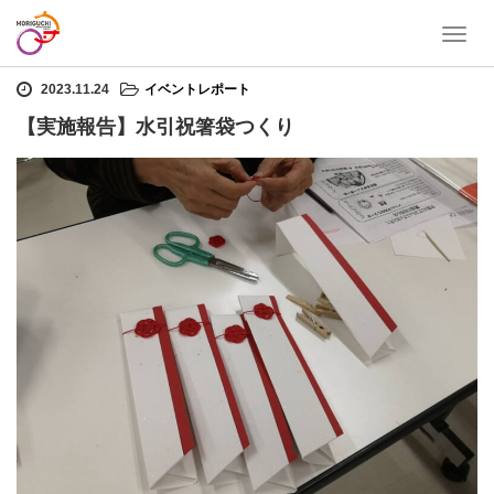
T
ホーム
イベントレポート
【実施報告】水引祝箸袋つくり
o
g
2023.11.24
イベントレポート
g
【実施報告】水引祝箸袋つくり
l
e
n
a
v
i
g
a
t
i
o
n