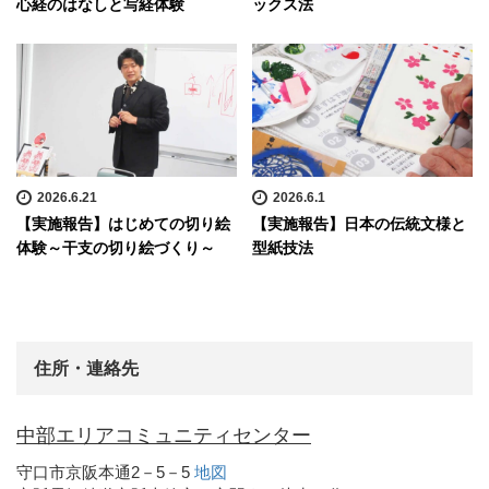
心経のはなしと写経体験
ックス法
2026.6.21
2026.6.1
【実施報告】はじめての切り絵
【実施報告】日本の伝統文様と
体験～干支の切り絵づくり～
型紙技法
住所・連絡先
中部エリアコミュニティセンター
守口市京阪本通2－5－5
地図