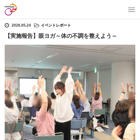
T
ホーム
イベントレポート
【実施報告】眼ヨガ～体の不調を整えよう～
o
g
2026.05.24
イベントレポート
g
【実施報告】眼ヨガ～体の不調を整えよう～
l
e
n
a
v
i
g
a
t
i
o
n