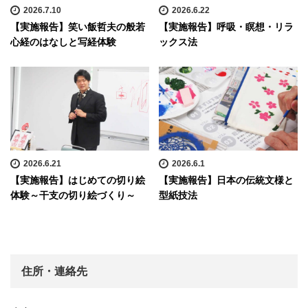
2026.7.10
2026.6.22
【実施報告】笑い飯哲夫の般若
【実施報告】呼吸・瞑想・リラ
心経のはなしと写経体験
ックス法
2026.6.21
2026.6.1
【実施報告】はじめての切り絵
【実施報告】日本の伝統文様と
体験～干支の切り絵づくり～
型紙技法
住所・連絡先