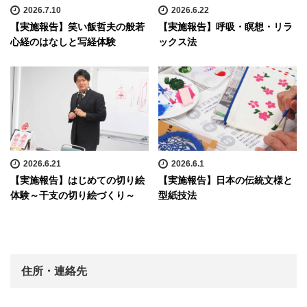
2026.7.10
2026.6.22
【実施報告】笑い飯哲夫の般若
【実施報告】呼吸・瞑想・リラ
心経のはなしと写経体験
ックス法
2026.6.21
2026.6.1
【実施報告】はじめての切り絵
【実施報告】日本の伝統文様と
体験～干支の切り絵づくり～
型紙技法
住所・連絡先