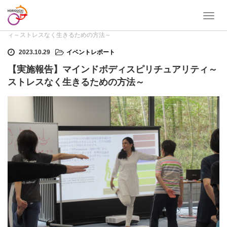
T
ホーム
イベントレポート
【実施報告】マインドボディスピリチュアリテ
o
ィ～ストレスなく生きるための方法～
g
g
2023.10.29
イベントレポート
l
【実施報告】マインドボディスピリチュアリティ～
e
n
ストレスなく生きるための方法～
a
v
i
g
a
t
i
o
n