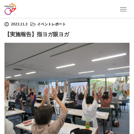
T
ホーム
イベントレポート
【実施報告】指ヨガ眼ヨガ
o
g
2023.11.3
イベントレポート
g
【実施報告】指ヨガ眼ヨガ
l
e
n
a
v
i
g
a
t
i
o
n