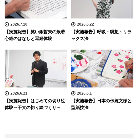
2026.7.10
2026.6.22
【実施報告】笑い飯哲夫の般若
【実施報告】呼吸・瞑想・リラ
心経のはなしと写経体験
ックス法
2026.6.21
2026.6.1
【実施報告】はじめての切り絵
【実施報告】日本の伝統文様と
体験～干支の切り絵づくり～
型紙技法